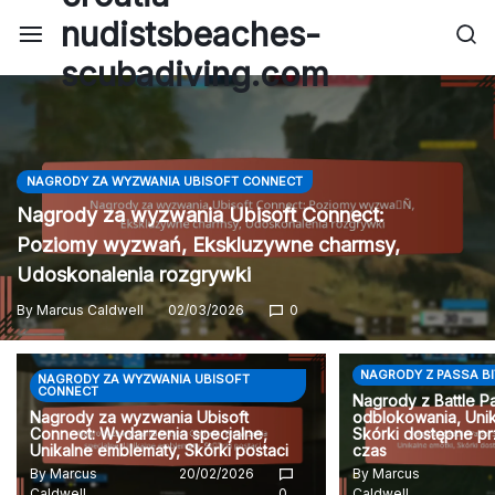
Skip
nudistsbeaches-
to
scubadiving.com
content
NAGRODY ZA WYZWANIA UBISOFT CONNECT
Nagrody za wyzwania Ubisoft Connect:
Poziomy wyzwań, Ekskluzywne charmsy,
Udoskonalenia rozgrywki
By
Marcus Caldwell
02/03/2026
0
NAGRODY Z PASSA B
NAGRODY ZA WYZWANIA UBISOFT
CONNECT
Nagrody z Battle 
Nagrody za wyzwania Ubisoft
odblokowania, Unik
Connect: Wydarzenia specjalne,
Skórki dostępne p
Unikalne emblematy, Skórki postaci
czas
By
Marcus
20/02/2026
By
Marcus
Caldwell
0
Caldwell