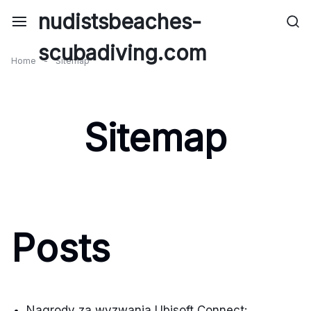
Skip
nudistsbeaches-
to
content
scubadiving.com
Home
-
Sitemap
Sitemap
Posts
Nagrody za wyzwania Ubisoft Connect: