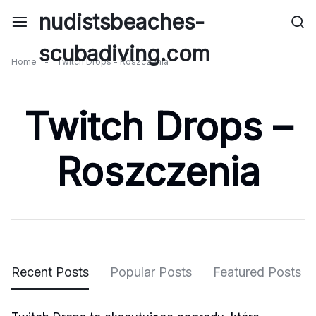
Skip
nudistsbeaches-
to
content
scubadiving.com
Home
-
Twitch Drops - Roszczenia
Twitch Drops –
Roszczenia
Recent Posts
Popular Posts
Featured Posts