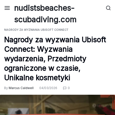
Skip
nudistsbeaches-
to
content
scubadiving.com
NAGRODY ZA WYZWANIA UBISOFT CONNECT
Nagrody za wyzwania Ubisoft
Connect: Wyzwania
wydarzenia, Przedmioty
ograniczone w czasie,
Unikalne kosmetyki
By
Marcus Caldwell
04/03/2026
0