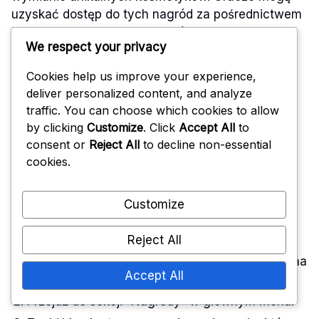
uzyskać dostęp do tych nagród za pośrednictwem
interfejsu Ubisoft Connect, który zapewnia
We respect your privacy
uproszczony proces śledzenia i odbierania
przedmiotów.
Cookies help us improve your experience,
deliver personalized content, and analyze
Kroki do odbierania
traffic. You can choose which cookies to allow
by clicking
Customize
. Click
Accept All
to
nagród za
consent or
Reject All
to decline non-essential
cookies.
pośrednictwem Ubisoft
Connect
Customize
Reject All
Otwórz aplikację Ubisoft Connect i zaloguj się na
Accept All
swoje konto.
Przejdź do sekcji “Nagrody” w głównym menu.